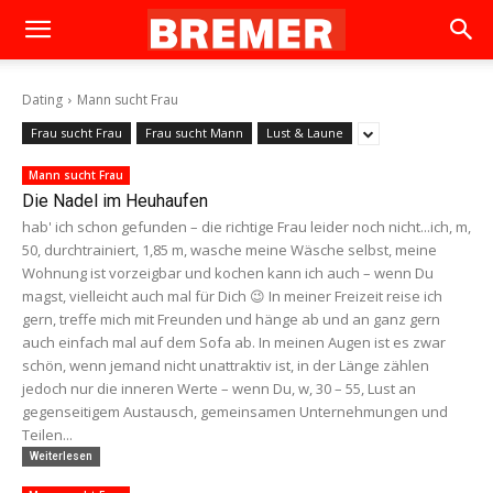
Dating
Mann sucht Frau
Frau sucht Frau
Frau sucht Mann
Lust & Laune
Mann sucht Frau
Die Nadel im Heuhaufen
hab' ich schon gefunden – die richtige Frau leider noch nicht...ich, m,
50, durchtrainiert, 1,85 m, wasche meine Wäsche selbst, meine
Wohnung ist vorzeigbar und kochen kann ich auch – wenn Du
magst, vielleicht auch mal für Dich 😉 In meiner Freizeit reise ich
gern, treffe mich mit Freunden und hänge ab und an ganz gern
auch einfach mal auf dem Sofa ab. In meinen Augen ist es zwar
schön, wenn jemand nicht unattraktiv ist, in der Länge zählen
jedoch nur die inneren Werte – wenn Du, w, 30 – 55, Lust an
gegenseitigem Austausch, gemeinsamen Unternehmungen und
Teilen...
Weiterlesen