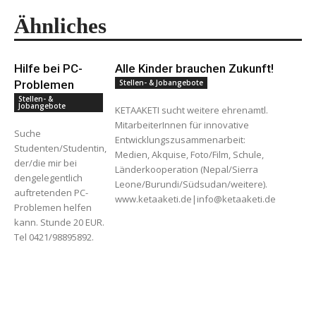
Ähnliches
Hilfe bei PC-
Alle Kinder brauchen Zukunft!
Problemen
Stellen- & Jobangebote
Stellen- &
Jobangebote
KETAAKETI sucht weitere ehrenamtl.
MitarbeiterInnen für innovative
Suche
Entwicklungszusammenarbeit:
Studenten/Studentin,
Medien, Akquise, Foto/Film, Schule,
der/die mir bei
Länderkooperation (Nepal/Sierra
dengelegentlich
Leone/Burundi/Südsudan/weitere).
auftretenden PC-
www.ketaaketi.de|info@ketaaketi.de
Problemen helfen
kann. Stunde 20 EUR.
Tel 0421/98895892.