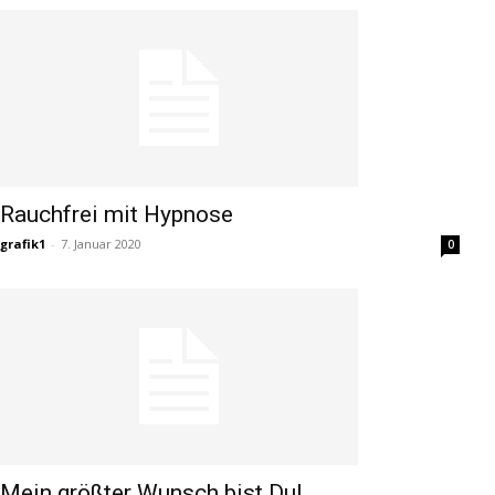
Rauchfrei mit Hypnose
grafik1
-
7. Januar 2020
0
Mein größter Wunsch bist Du!